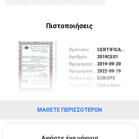
Πιστοποιήσεις
Πρότυπο
CERTIFICATE OF CONFORMITY
Αριθμός
2019CE01
Ημερομηνία Έκδοσης
2019-09-20
Ημερομηνία λήξης
2022-09-19
Πεδίο εφαρμογής / Range
EUROPE
Που εκδίδονται από
China National Machine Tool Quality Supervision Testing Center
ΜΆΘΕΤΕ ΠΕΡΙΣΣΌΤΕΡΩΝ
Αφήστε ένα μήνυμα