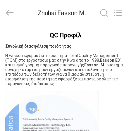
Zhuhai
Easson
Measurement
Zhuhai Easson Measurement Technology Ltd. Ποιοτικός έλεγχος
Technology
Ltd..
All
Rights
Reserved.
ΣΠΊΤΙ
QC Προφίλ
Συνολική διασφάλιση ποιότητας
ΠΡΟΪΌΝΤΑ
Η Easson εφαρμόζει το σύστημα Total Quality Management
(TQM) στο εργοστάσιο μας στην Κίνα από το 1998.
Easson E3
"
και ευφυή γραμμή παραγωγής παραγωγής
Easson IM
- σύστημα,
ΣΧΕΤΙΚΆ
συνεχή κατάρτιση των εργαζομένων και αξιολόγηση του
επιπέδου των δεξιοτήτων για να διασφαλιστεί ότι η
ΜΕ
διασφάλιση της ποιότητας εφαρμόζεται πάντα σε όλες τις
παραγωγικές διαδικασίες.
ΕΜΆΣ
ΕΠΙΣΚΈΨΕΙΣ
ΣΤΟ
ΕΡΓΟΣΤΆΣΙΟ