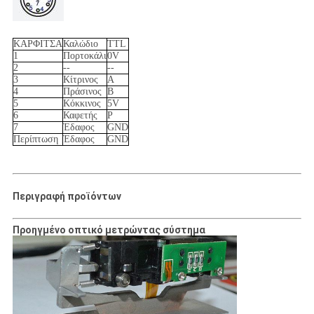
ΚΑΡΦΙΤΣΑ
Καλώδιο
TTL
1
Πορτοκάλι
0V
2
--
--
3
Κίτρινος
Α
4
Πράσινος
Β
5
Κόκκινος
5V
6
Καφετής
Ρ
7
Έδαφος
GND
Περίπτωση
Έδαφος
GND
Περιγραφή προϊόντων
Προηγμένο οπτικό μετρώντας σύστημα