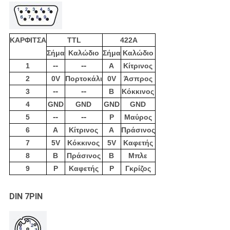
ΚΑΡΦΙΤΣΑ
TTL
422A
Σήμα
Καλώδιο
Σήμα
Καλώδιο
--
--
1
Α
Κίτρινος
2
0V
Πορτοκάλι
0V
Άσπρος
--
--
3
Β
Κόκκινος
4
GND
GND
GND
GND
--
--
5
Ρ
Μαύρος
6
Α
Κίτρινος
Α
Πράσινος
7
5V
Κόκκινος
5V
Καφετής
8
Β
Πράσινος
Β
Μπλε
9
Ρ
Καφετής
Ρ
Γκρίζος
DIN 7PIN