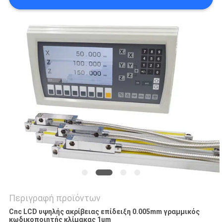
PRIVACY
POLICY
Περιγραφή προϊόντων
Cnc LCD υψηλής ακρίβειας επίδειξη 0.005mm γραμμικός
κωδικοποιητής κλίμακας 1um