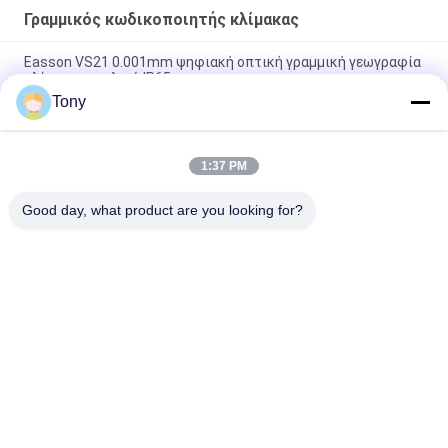
Γραμμικός κωδικοποιητής κλίμακας
Easson VS21 0.001mm ψηφιακή οπτική γραμμική γεωγραφία
κλίμακας γυαλιού IP65
Tony
2 απόλυτος επαυξητικός γραμμικός κωδικοποιητής τόρνου
μηχανών άλεσης 3 άξονα
1:37 PM
Γραμμικός κωδικοποιητής κλίμακας λέιζερ για Cnc τον τόρνο
άλεσης μύλων οπτικό
Good day, what product are you looking for?
Λαϊκή κατηγορία
Όλα
Γραμμικός 
Οπτικοί Γραμμικοί 
Κωδικοποιητής 
Κωδικοποιητές
Κλίμακας
Γραμμικός 
Γραμμικός 
Κωδικοποιητής 
Κωδικοποιητής 
Κλίμακας Γυαλιού
Μικροϋπολογιστών
Ψηφιακό Σύστημα 
Ψηφιακή Ανάγνωση 
Ανάγνωσης
Θέσης