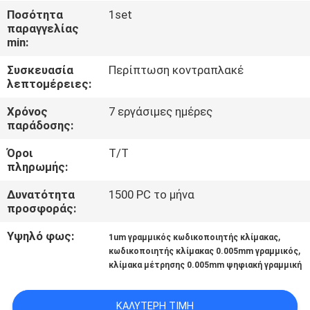
Ποσότητα
1set
παραγγελίας
ΈΛΕΓΧΟΣ
min:
ΠΟΙΌΤΗΤΑΣ
Συσκευασία
Περίπτωση κοντραπλακέ
λεπτομέρειες:
ΕΠΙΚΟΙΝΩΝΉΣΤΕ
Χρόνος
7 εργάσιμες ημέρες
ΜΑΖΊ
παράδοσης:
ΜΑΣ
Όροι
T/T
πληρωμής:
ΕΙΔΉΣΕΙΣ
Δυνατότητα
1500 PC το μήνα
προσφοράς:
ΥΠΟΘΈΣΕΙΣ
Υψηλό φως:
,
1um γραμμικός κωδικοποιητής κλίμακας
,
κωδικοποιητής κλίμακας 0.005mm γραμμικός
κλίμακα μέτρησης 0.005mm ψηφιακή γραμμική
SITEMAP
ΚΑΛΎΤΕΡΗ ΤΙΜΉ