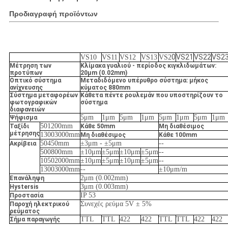
Προδιαγραφή προϊόντων
0
VS21
VS22
VS2
VS10
VS11
VS12
VS13
VS2
Μέτρηση των
Κλίμακα γυαλιού - περίοδος κιγκλιδωμάτων:
προτύπων
20μm (0.02mm)
Οπτικό σύστημα
Μεταδιδόμενο υπέρυθρο σύστημα: μήκος
ανίχνευσης
κύματος 880mm
Σύστημα μεταφορέων
Κάθετα πέντε ρουλεμάν που υποστηρίζουν το
φωτογραφικών
σύστημα
διαφανειών
5μm
1μm
5μm
1μm
5μm
1μm
5μm
1μm
Ψήφισμα
501200mm
Ταξίδι
Κάθε 50mm
Μη διαθέσιμος
μέτρησης
13003000mm
Μη διαθέσιμος
Κάθε 100mm
50450mm
±3μm -
±5μm
--
Ακρίβεια
500800mm
±10μm
±5μm
±10μm
±5μm
--
10502000mm
±10μm
±5μm
±10μm
±5μm
--
13003000mm
--
±10μm/m
2μm (0.002mm)
Επανάληψη
3μm (0.003mm)
Hystersis
IP 53
Προστασία
Συνεχές ρεύμα 5V ± 5%
Παροχή ηλεκτρικού
ρεύματος
TTL
TTL
422
422
TTL
TTL
422
422
Σήμα παραγωγής