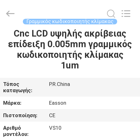
Zhuhai
Easson
Measurement
Technology
Ltd..
Γραμμικός κωδικοποιητής κλίμακας
All
Rights
Reserved.
Cnc LCD υψηλής ακρίβειας
ΣΠΊΤΙ
επίδειξη 0.005mm γραμμικός
ΠΡΟΪΌΝΤΑ
κωδικοποιητής κλίμακας
1um
ΣΧΕΤΙΚΆ
ΜΕ
Τόπος
P.R.China
καταγωγής:
ΕΜΆΣ
Μάρκα:
Easson
ΕΠΙΣΚΈΨΕΙΣ
Πιστοποίηση:
CE
ΣΤΟ
Αριθμό
VS10
ΕΡΓΟΣΤΆΣΙΟ
μοντέλου: