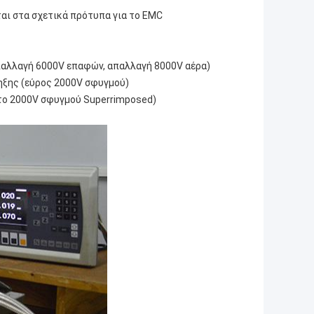
αι στα σχετικά πρότυπα για το EMC
παλλαγή 6000V επαφών, απαλλαγή 8000V αέρα)
ηξης (εύρος 2000V σφυγμού)
το 2000V σφυγμού Superrimposed)