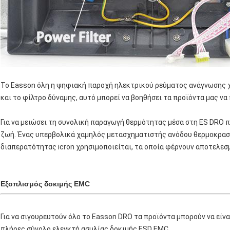
Το Easson όλη η ψηφιακή παροχή ηλεκτρικού ρεύματος ανάγνωσης χ
και το φίλτρο δύναμης, αυτό μπορεί να βοηθήσει τα προϊόντα μας να
Για να μειώσει τη συνολική παραγωγή θερμότητας μέσα στη ES DRO π
ζωή. Ένας υπερβολικά χαμηλός μετασχηματιστής ανόδου θερμοκρασ
διαπερατότητας icron χρησιμοποιείται, τα οποία φέρνουν αποτελεσ
Εξοπλισμός δοκιμής EMC
Για να σιγουρευτούν όλο το Easson DRO τα προϊόντα μπορούν να είν
πλήρες σύνολο ελεγκτή ασυλίας δοκιμής ESD EMC.