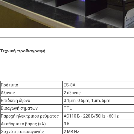
Τεχνική προδιαγραφή
Πρότυπο
ES-8A
Άξονας
2 άξονας
Επίδειξη άξονα
0.1μm, 0.5μm, 1μm, 5μm
Εισαγωγή σημάτων
TTL
Παροχή ηλεκτρικού ρεύματος
AC110 Β - 220 Β/50Hz - 60Hz
Ακαθάριστο βάρος (κλ)
3.5
Συχνότητα εισαγωγής
2 ΜΒ Hz