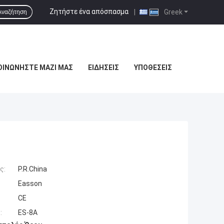
Ζητήστε ένα απόσπασμα
|
Greek
Αναζήτηση
ΟΙΝΩΝΉΣΤΕ ΜΑΖΊ ΜΑΣ
ΕΙΔΉΣΕΙΣ
ΥΠΟΘΈΣΕΙΣ
ς:
P.R.China
Easson
CE
:
ES-8A