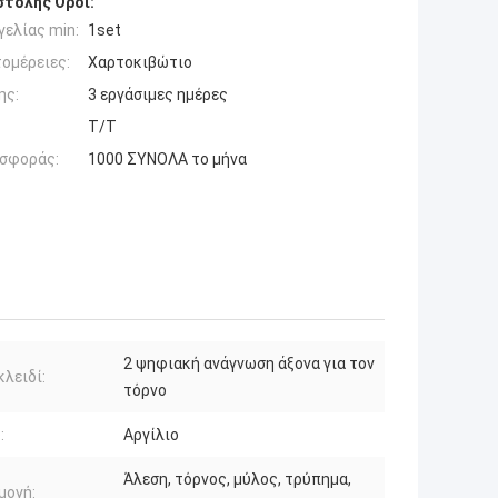
τολής Όροι:
ελίας min:
1set
ομέρειες:
Χαρτοκιβώτιο
ης:
3 εργάσιμες ημέρες
T/T
σφοράς:
1000 ΣΥΝΟΛΑ το μήνα
2 ψηφιακή ανάγνωση άξονα για τον
κλειδί:
τόρνο
:
Αργίλιο
Άλεση, τόρνος, μύλος, τρύπημα,
μογή: