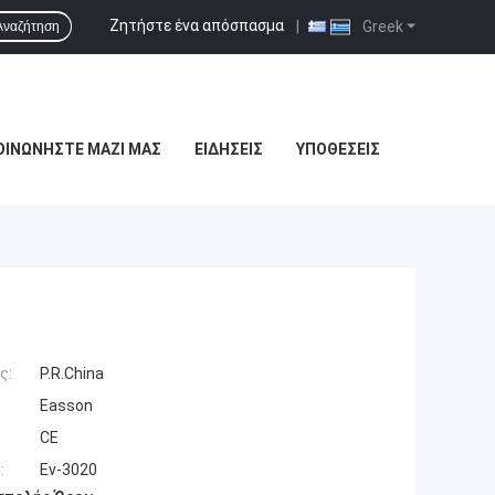
Ζητήστε ένα απόσπασμα
|
Greek
Αναζήτηση
ΟΙΝΩΝΉΣΤΕ ΜΑΖΊ ΜΑΣ
ΕΙΔΉΣΕΙΣ
ΥΠΟΘΈΣΕΙΣ
ς:
P.R.China
Easson
CE
:
Ev-3020