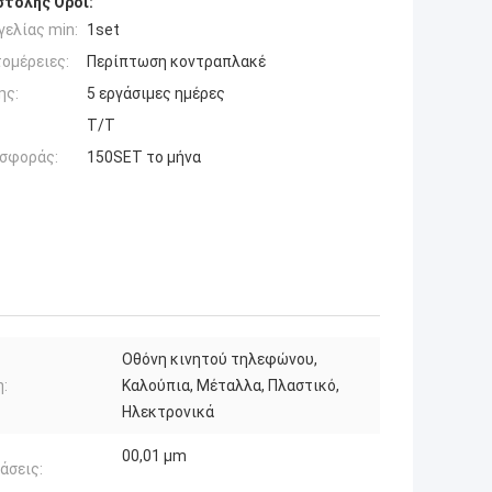
τολής Όροι:
ελίας min:
1set
ομέρειες:
Περίπτωση κοντραπλακέ
ης:
5 εργάσιμες ημέρες
T/T
σφοράς:
150SET το μήνα
Οθόνη κινητού τηλεφώνου,
:
Καλούπια, Μέταλλα, Πλαστικό,
Ηλεκτρονικά
00,01 μm
άσεις: