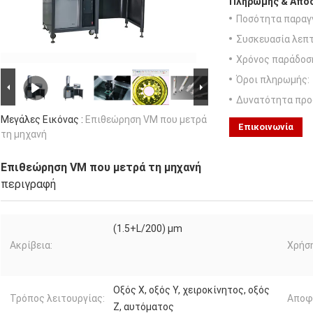
Πληρωμής & Αποσ
Ποσότητα παραγγ
Συσκευασία λεπτ
Χρόνος παράδοσ
Όροι πληρωμής:
Δυνατότητα προ
Μεγάλες Εικόνας :
Επιθεώρηση VM που μετρά
Επικοινωνία
τη μηχανή
Επιθεώρηση VM που μετρά τη μηχανή
περιγραφή
(1.5+L/200) μm
Ακρίβεια:
Χρήση
Οξός X, οξός Y, χειροκίνητος, οξός
Τρόπος λειτουργίας:
Αποφ
Z, αυτόματος