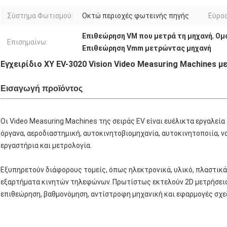
Σύστημα Φωτισμού:
Οκτώ περιοχές φωτεινής πηγής
Εύρος
Επιθεώρηση VM που μετρά τη μηχανή
,
Ομ
Επισημαίνω:
Επιθεώρηση Vmm μετρώντας μηχανή
Εγχειρίδιο XY EV-3020 Vision Video Measuring Machines 
Εισαγωγή προϊόντος
Οι Video Measuring Machines της σειράς EV είναι ευέλικτα εργαλεί
όργανα, αεροδιαστημική, αυτοκινητοβιομηχανία, αυτοκινητοποιία, ν
εργαστήρια και μετρολογία.
Εξυπηρετούν διάφορους τομείς, όπως ηλεκτρονικά, υλικό, πλαστικά,
εξαρτήματα κινητών τηλεφώνων. Πρωτίστως εκτελούν 2D μετρήσεις,
επιθεώρηση, βαθμονόμηση, αντίστροφη μηχανική και εφαρμογές σχε