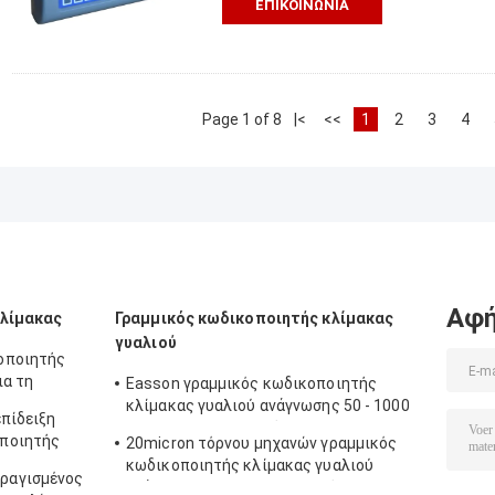
ΕΠΙΚΟΙΝΩΝΊΑ
Page 1 of 8
|<
<<
1
2
3
4
Αφή
κλίμακας
Γραμμικός κωδικοποιητής κλίμακας
γυαλιού
οποιητής
ια τη
Easson γραμμικός κωδικοποιητής
κλίμακας γυαλιού ανάγνωσης 50 - 1000
επίδειξη
χιλ. LCD Dro ψηφιακός
ποιητής
20micron τόρνου μηχανών γραμμικός
κωδικοποιητής κλίμακας γυαλιού
ραγισμένος
ανάγνωσης DRO Dro ψηφιακός