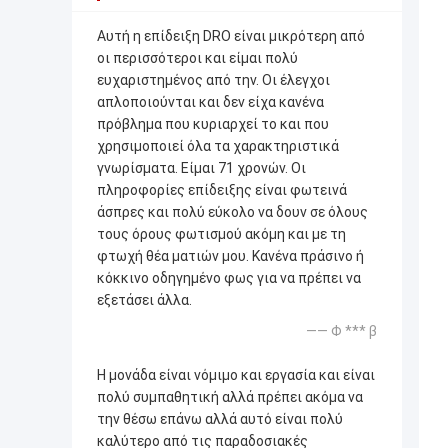
Αυτή η επίδειξη DRO είναι μικρότερη από
οι περισσότεροι και είμαι πολύ
ευχαριστημένος από την. Οι έλεγχοι
απλοποιούνται και δεν είχα κανένα
πρόβλημα που κυριαρχεί το και που
χρησιμοποιεί όλα τα χαρακτηριστικά
γνωρίσματα. Είμαι 71 χρονών. Οι
πληροφορίες επίδειξης είναι φωτεινά
άσπρες και πολύ εύκολο να δουν σε όλους
τους όρους φωτισμού ακόμη και με τη
φτωχή θέα ματιών μου. Κανένα πράσινο ή
κόκκινο οδηγημένο φως για να πρέπει να
εξετάσει άλλα.
—— Φ *** β
Η μονάδα είναι νόμιμο και εργασία και είναι
πολύ συμπαθητική αλλά πρέπει ακόμα να
την θέσω επάνω αλλά αυτό είναι πολύ
καλύτερο από τις παραδοσιακές