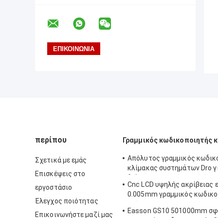
περίπου
Γραμμικός κωδικοποιητής 
Απόλυτος γραμμικός κωδικ
Σχετικά με εμάς
κλίμακας συστημάτων Dro γ
Επισκέψεις στο
διάτρυση του μύλου τόρνου
Cnc LCD υψηλής ακρίβειας 
εργοστάσιο
0.005mm γραμμικός κωδικο
Έλεγχος ποιότητας
κλίμακας 1um
Easson GS10 501000mm σφ
Επικοινωνήστε μαζί μας