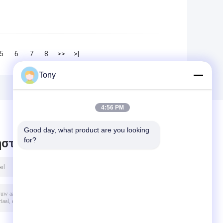
5
6
7
8
>>
>|
Tony
4:56 PM
Good day, what product are you looking 
for?
στε μήνυμα