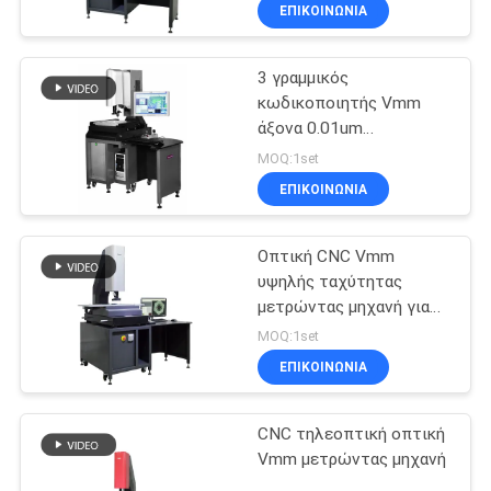
ΕΠΙΚΟΙΝΩΝΙΑ
ΈΛΕΓΧΟΣ
3 γραμμικός
ΠΟΙΌΤΗΤΑΣ
κωδικοποιητής Vmm
άξονα 0.01um
ΕΠΙΚΟΙΝΩΝΉΣΤΕ
μετρώντας μηχανή
MOQ:1set
ΜΑΖΊ
ΕΠΙΚΟΙΝΩΝΙΑ
ΜΑΣ
Οπτική CNC Vmm
υψηλής ταχύτητας
ΕΙΔΉΣΕΙΣ
μετρώντας μηχανή για
QC την πλήρη
MOQ:1set
επιθεώρηση
ΥΠΟΘΈΣΕΙΣ
ΕΠΙΚΟΙΝΩΝΙΑ
CNC τηλεοπτική οπτική
SITEMAP
Vmm μετρώντας μηχανή