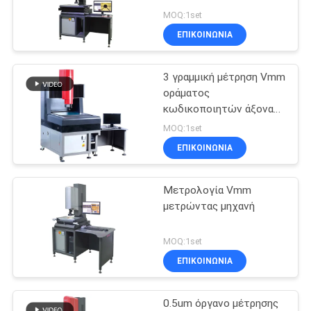
PRIVACY
MOQ:1set
POLICY
ΕΠΙΚΟΙΝΩΝΙΑ
3 γραμμική μέτρηση Vmm
οράματος
κωδικοποιητών άξονα
0.01um μετρώντας
MOQ:1set
μηχανή
ΕΠΙΚΟΙΝΩΝΙΑ
Μετρολογία Vmm
μετρώντας μηχανή
MOQ:1set
ΕΠΙΚΟΙΝΩΝΙΑ
0.5um όργανο μέτρησης