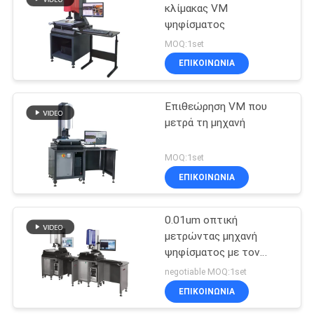
κλίμακας VM
ψηφίσματος
MOQ:1set
ΕΠΙΚΟΙΝΩΝΙΑ
Επιθεώρηση VM που
μετρά τη μηχανή
MOQ:1set
ΕΠΙΚΟΙΝΩΝΙΑ
0.01um οπτική
μετρώντας μηχανή
ψηφίσματος με τον
ομοαξονικό φακό
negotiable MOQ:1set
ΕΠΙΚΟΙΝΩΝΙΑ