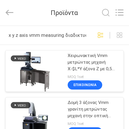
Zhuhai
Easson
Measurement
Προϊόντα
Technology
Ltd..
All
Rights
Reserved.
ΣΠΊΤΙ
x y z axis vmm measuring διαδικτυακή κατασκευή
ΠΡΟΪΌΝΤΑ
Χειρωνακτική Vmm
μετρώντας μηχανή
ΣΧΕΤΙΚΆ
X-$L*Y άξονα Ζ με 0,5
ΜΕ
κλίμακα ψηφίσματος um
MOQ:1set
ΕΜΆΣ
ΕΠΙΚΟΙΝΩΝΙΑ
Δομή 3 άξονας Vmm
ΕΠΙΣΚΈΨΕΙΣ
γρανίτη μετρώντας
ΣΤΟ
μηχανή στην οπτική
μέτρηση
ΕΡΓΟΣΤΆΣΙΟ
MOQ:1set