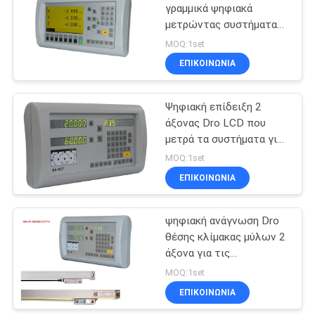
γραμμικά ψηφιακά
μετρώντας συστήματα
11
άξονα LCD
MOQ:1set
Απόλυτοι
ΕΠΙΚΟΙΝΩΝΙΑ
γραμμικοί
Ψηφιακή επίδειξη 2
κωδικοποιητές
άξονας Dro LCD που
μετρά τα συστήματα για
τη μηχανή άλεσης
MOQ:1set
ΕΠΙΚΟΙΝΩΝΙΑ
21
3 ψηφιακή
ψηφιακή ανάγνωση Dro
θέσης κλίμακας μύλων 2
ανάγνωση άξονα
άξονα για τις
εργαλειομηχανές
MOQ:1set
ΕΠΙΚΟΙΝΩΝΙΑ