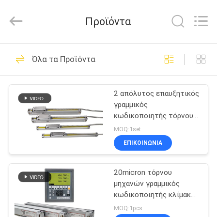
Zhuhai
Easson
Measurement
Προϊόντα
Technology
Ltd..
All
Rights
Reserved.
ΣΠΊΤΙ
29
Όλα τα Προϊόντα
Γραμμικός
ΠΡΟΪΌΝΤΑ
κωδικοποιητής
2 απόλυτος επαυξητικός
γραμμικός
κλίμακας
ΣΧΕΤΙΚΆ
κωδικοποιητής τόρνου
ΜΕ
μηχανών άλεσης 3 άξονα
MOQ:1set
ΕΜΆΣ
ΕΠΙΚΟΙΝΩΝΙΑ
31
Οπτικοί γραμμικοί
20micron τόρνου
ΕΠΙΣΚΈΨΕΙΣ
μηχανών γραμμικός
ΣΤΟ
κωδικοποιητές
κωδικοποιητής κλίμακας
γυαλιού ανάγνωσης DRO
ΕΡΓΟΣΤΆΣΙΟ
MOQ:1pcs