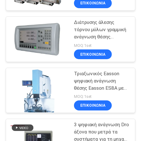
Dro ψηφιακός
ΕΠΙΚΟΙΝΩΝΙΑ
ΈΛΕΓΧΟΣ
Διάτρυσης άλεσης
ΠΟΙΌΤΗΤΑΣ
23
τόρνου μύλων γραμμική
ανάγνωση θέσης
Γραμμικός
ΕΠΙΚΟΙΝΩΝΉΣΤΕ
κλίμακας ψηφιακή
MOQ:1set
κωδικοποιητής
ΜΑΖΊ
ΕΠΙΚΟΙΝΩΝΙΑ
κλίμακας γυαλιού
ΜΑΣ
Τριαξωνικός Easson
ψηφιακή ανάγνωση
ΕΙΔΉΣΕΙΣ
θέσης Easson ES8A με
15
τη γραμμική κλίμακα
MOQ:1set
Γραμμικός
ΥΠΟΘΈΣΕΙΣ
ΕΠΙΚΟΙΝΩΝΙΑ
κωδικοποιητής
3 ψηφιακή ανάγνωση Dro
SITEMAP
μικροϋπολογιστών
άξονα που μετρά τα
συστήματα για τη μηχανή