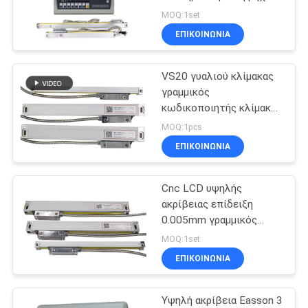
PRIVACY
τόρνου άλεσης
MOQ:1set
POLICY
ΕΠΙΚΟΙΝΩΝΙΑ
16
Ψηφιακό σύστημα
VS20 γυαλιού κλίμακας
γραμμικός
ανάγνωσης
κωδικοποιητής κλίμακας
γυαλιού Dro οπτικός
MOQ:1pcs
μετρώντας
ΕΠΙΚΟΙΝΩΝΙΑ
Cnc LCD υψηλής
16
ακρίβειας επίδειξη
Ψηφιακή ανάγνωση
0.005mm γραμμικός
κωδικοποιητής κλίμακας
MOQ:1set
θέσης
1um
ΕΠΙΚΟΙΝΩΝΙΑ
Υψηλή ακρίβεια Easson 3