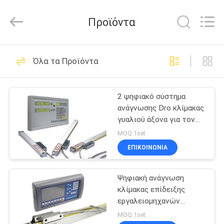
Zhuhai
Easson
Measurement
Προϊόντα
Technology
Ltd..
All
Rights
Reserved.
ΣΠΊΤΙ
29
Όλα τα Προϊόντα
Γραμμικός
ΠΡΟΪΌΝΤΑ
κωδικοποιητής
2 ψηφιακό σύστημα
ανάγνωσης Dro κλίμακας
κλίμακας
ΣΧΕΤΙΚΆ
γυαλιού άξονα για τον
ΜΕ
τόρνο μύλων του
MOQ:1set
Μπρίτζπορτ
ΕΜΆΣ
ΕΠΙΚΟΙΝΩΝΙΑ
31
Οπτικοί γραμμικοί
Ψηφιακή ανάγνωση
ΕΠΙΣΚΈΨΕΙΣ
κλίμακας επίδειξης
ΣΤΟ
κωδικοποιητές
εργαλειομηχανών
τόρνου LCD Dro
ΕΡΓΟΣΤΆΣΙΟ
MOQ:1set