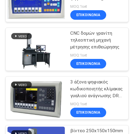
PRIVACY
ανάγνωσης άξονα
MOQ:1set
POLICY
ΕΠΙΚΟΙΝΩΝΙΑ
16
Ψηφιακό σύστημα
CNC δομών γρανίτη
τηλεοπτική μηχανή
ανάγνωσης
μέτρησης επιθεώρησης
MOQ:1set
ΕΠΙΚΟΙΝΩΝΙΑ
3 άξονα ψηφιακός
16
κωδικοποιητής κλίμακας
Ψηφιακή ανάγνωση
γυαλιού ανάγνωσης DRO
TTL γραμμικός για την
MOQ:1set
θέσης
άλεση
ΕΠΙΚΟΙΝΩΝΙΑ
βίντεο 250x150x150mm