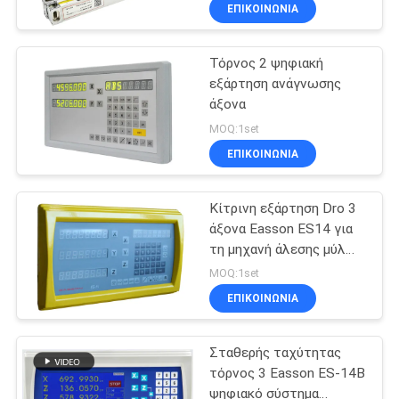
ΕΠΙΚΟΙΝΩΝΙΑ
ΈΛΕΓΧΟΣ
Τόρνος 2 ψηφιακή
ΠΟΙΌΤΗΤΑΣ
23
εξάρτηση ανάγνωσης
άξονα
Γραμμικός
ΕΠΙΚΟΙΝΩΝΉΣΤΕ
MOQ:1set
κωδικοποιητής
ΜΑΖΊ
ΕΠΙΚΟΙΝΩΝΙΑ
κλίμακας γυαλιού
ΜΑΣ
Κίτρινη εξάρτηση Dro 3
άξονα Easson ES14 για
ΕΙΔΉΣΕΙΣ
τη μηχανή άλεσης μύλων
15
του Μπρίτζπορτ
MOQ:1set
Γραμμικός
ΥΠΟΘΈΣΕΙΣ
ΕΠΙΚΟΙΝΩΝΙΑ
κωδικοποιητής
Σταθερής ταχύτητας
SITEMAP
μικροϋπολογιστών
τόρνος 3 Easson ES-14B
ψηφιακό σύστημα