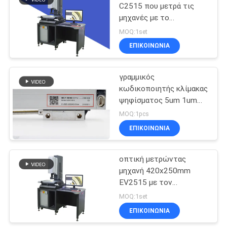
C2515 που μετρά τις
μηχανές με το
11
χειρωνακτικό φακό ζουμ
MOQ:1set
Απόλυτοι
ΕΠΙΚΟΙΝΩΝΙΑ
γραμμικοί
γραμμικός
κωδικοποιητές
κωδικοποιητής κλίμακας
ψηφίσματος 5um 1um
για το μύλο άλεσης
MOQ:1pcs
τόρνου
ΕΠΙΚΟΙΝΩΝΙΑ
21
3 ψηφιακή
οπτική μετρώντας
μηχανή 420x250mm
ανάγνωση άξονα
EV2515 με τον
αυτόματο φακό ζουμ
MOQ:1set
ΕΠΙΚΟΙΝΩΝΙΑ