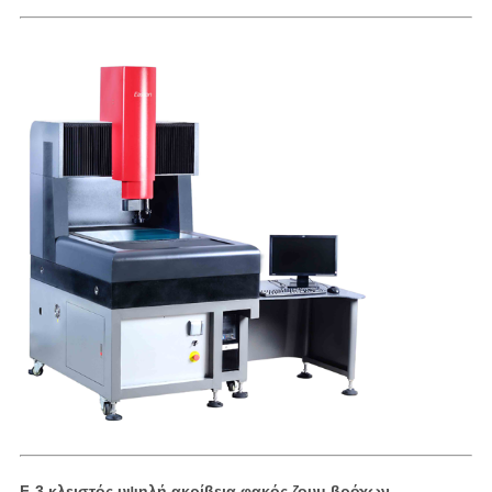
F-3 κλειστός υψηλή ακρίβεια φακός ζουμ βρόχων