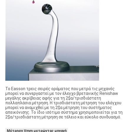
Το Easson τρεις σειρές οράματος που μετρά τις μηχανές
μπορεί να συνεργαστεί με τον έλεγχο βρετανικής Renishaw
μεγάλης ακρίβειας αφής για τη 2$α/τρισδιάστατη
πολλαπλάσια μέτρηση. Η τρισδιάστατη μέτρηση του ελέγχου
μπορεί να αναμιχθεί με τη 2$α μέτρηση του συστήματος
απεικόνισης. Το ίδιο ισότιμο σύστημα χρησιμοποιείται για τη
2$α/τρισδιάστατη μέτρηση σε τέλειο και εύκολο συνδυασμό.
Μέτρηση Vmm μετρώντας μηχανή