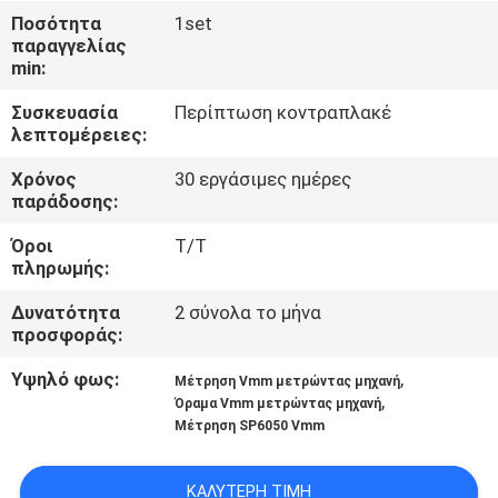
Ποσότητα
1set
παραγγελίας
ΈΛΕΓΧΟΣ
min:
ΠΟΙΌΤΗΤΑΣ
Συσκευασία
Περίπτωση κοντραπλακέ
λεπτομέρειες:
ΕΠΙΚΟΙΝΩΝΉΣΤΕ
Χρόνος
30 εργάσιμες ημέρες
ΜΑΖΊ
παράδοσης:
ΜΑΣ
Όροι
T/T
πληρωμής:
ΕΙΔΉΣΕΙΣ
Δυνατότητα
2 σύνολα το μήνα
προσφοράς:
ΥΠΟΘΈΣΕΙΣ
Υψηλό φως:
,
Μέτρηση Vmm μετρώντας μηχανή
,
Όραμα Vmm μετρώντας μηχανή
Μέτρηση SP6050 Vmm
SITEMAP
ΚΑΛΎΤΕΡΗ ΤΙΜΉ