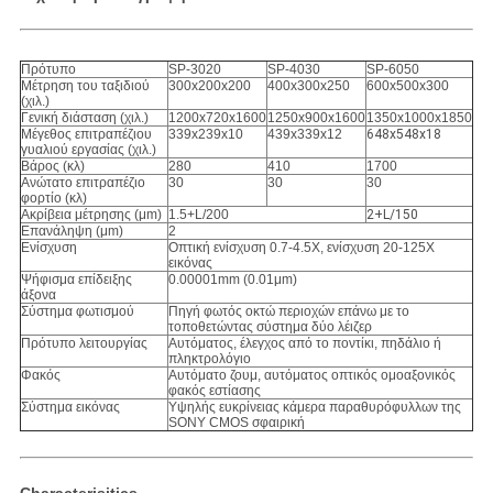
Πρότυπο
SP-3020
SP-4030
SP-6050
Μέτρηση του ταξιδιού
300x200x200
400x300x250
600x500x300
(χιλ.)
Γενική διάσταση (χιλ.)
1200x720x1600
1250x900x1600
1350x1000x1850
Μέγεθος επιτραπέζιου
339x239x10
439x339x12
648x548x18
γυαλιού εργασίας (χιλ.)
Βάρος (κλ)
280
410
1700
Ανώτατο επιτραπέζιο
30
30
30
φορτίο (κλ)
Ακρίβεια μέτρησης (μm)
1.5+L/200
2+L/150
Επανάληψη (
μm
)
2
Ενίσχυση
Οπτική ενίσχυση 0.7-4.5X, ενίσχυση 20-125X
εικόνας
Ψήφισμα επίδειξης
0.00001mm (0.01μm)
άξονα
Σύστημα φωτισμού
Πηγή φωτός οκτώ περιοχών επάνω με το
τοποθετώντας σύστημα δύο λέιζερ
Πρότυπο λειτουργίας
Αυτόματος, έλεγχος από το ποντίκι, πηδάλιο ή
πληκτρολόγιο
Φακός
Αυτόματο ζουμ, αυτόματος οπτικός ομοαξονικός
φακός εστίασης
Σύστημα εικόνας
Υψηλής ευκρίνειας κάμερα παραθυρόφυλλων της
SONY CMOS σφαιρική