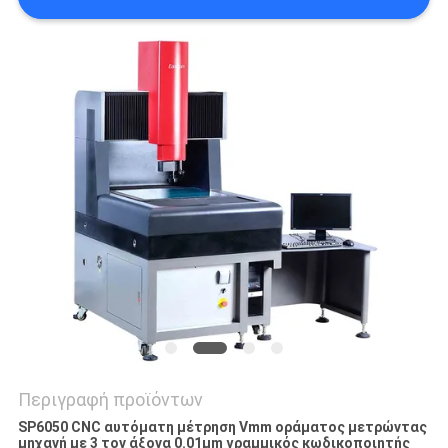
PRIVACY
POLICY
Περιγραφή προϊόντων
SP6050 CNC αυτόματη μέτρηση Vmm οράματος μετρώντας
μηχανή με 3 τον άξονα 0.01μm γραμμικός κωδικοποιητής