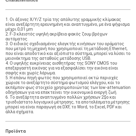
Characterisitics
1.
Οι άξονες Χ/Υ/Ζ τρία της απόλυτης γραμμικής κλίμακας
είναι ανεξάρτητη ερευνημένη και αναπτυγμένο, με ένα ψήφισμα
μέχρι 0,01 μm
2. F-3 κλειστός υψηλή ακρίβεια φακός ζουμ βρόχων
αυτόματος.
3. Ο ειδικός σχεδιασμένος ελεγκτής κινήσεων του οράματος
που μετρά τη μηχανή που χρησιμοποιεί τη μετάδοση Ethernet,
που είναι αποδοτικό και αξιόπιστο σύστημα, μπορεί να λύσει το
μειονέκτημα της ασταθούς μετάδοσης USB.
4. Ο υψηλής ευκρίνειας αισθητήρας της SONY CMOS του
επεξεργαστή εικόνας για να εξασφαλίσει την εικόνα είναι
σαφής και χωρίς λέρωμα.
5. Η επάνω πηγή φωτός που χρησιμοποιεί οκτώ περιοχές
χώρισε το ανεξάρτητο σύστημα φωτισμού ελέγχου, και το
εκπέμπον φως στοιχείο χρησιμοποιώντας των low-attenuation
οδηγήσεων για να επεκτείνει την οικονομικά ενεργή ζωή.
6. Το ανεξάρτητα αναπτυγμένο πολλών χρήσεων 2$ο και
τρισδιάστατο λογισμικό μέτρησης, τα αποτελέσματα μέτρησης
μπορεί να είναι παραγωγή σε DXF, το Word, το Excel, PDF και
άλλα σχήματα.
Προϊόντα