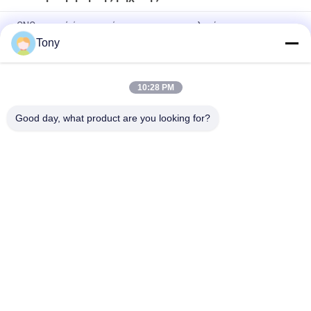
CNC οπτική όργανο μέτρησης στη μετρολογία
Tony
3 γραμμικός κωδικοποιητής Vmm άξονα 0.01um μετρώντας
μηχανή
10:28 PM
CNC δομών γρανίτη τηλεοπτική μηχανή μέτρησης
επιθεώρησης
Good day, what product are you looking for?
Λαϊκή κατηγορία
Όλα
Γραμμικός 
Οπτικοί Γραμμικοί 
Κωδικοποιητής 
Κωδικοποιητές
Κλίμακας
Γραμμικός 
Γραμμικός 
Κωδικοποιητής 
Κωδικοποιητής 
Κλίμακας Γυαλιού
Μικροϋπολογιστών
Ψηφιακό Σύστημα 
Ψηφιακή Ανάγνωση 
Ανάγνωσης
Θέσης
Απόλυτοι Γραμμικοί 
3 Ψηφιακή 