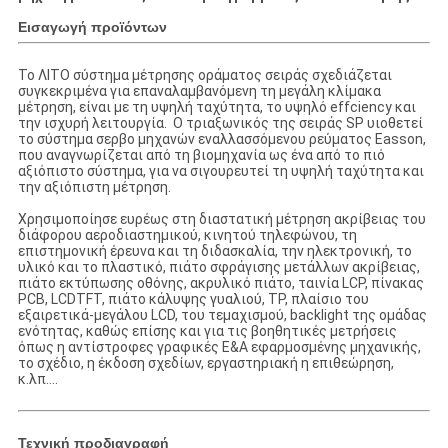
Εισαγωγή προϊόντων
Το ΛΙΤΟ σύστημα μέτρησης οράματος σειράς σχεδιάζεται
συγκεκριμένα για επαναλαμβανόμενη τη μεγάλη κλίμακα
μέτρηση, είναι με τη υψηλή ταχύτητα, το υψηλό effciency και
την ισχυρή λειτουργία. Ο τριαξωνικός της σειράς SP υιοθετεί
το σύστημα σερβο μηχανών εναλλασσόμενου ρεύματος Easson,
που αναγνωρίζεται από τη βιομηχανία ως ένα από το πιό
αξιόπιστο σύστημα, για να σιγουρευτεί τη υψηλή ταχύτητα και
την αξιόπιστη μέτρηση.
Χρησιμοποίησε ευρέως στη διαστατική μέτρηση ακρίβειας του
διάφορου αεροδιαστημικού, κινητού τηλεφώνου, τη
επιστημονική έρευνα και τη διδασκαλία, την ηλεκτρονική, το
υλικό και το πλαστικό, πιάτο σφράγισης μετάλλων ακρίβειας,
πιάτο εκτύπωσης οθόνης, ακρυλικό πιάτο, ταινία LCP, πίνακας
PCB, LCDTFT, πιάτο κάλυψης γυαλιού, TP, πλαίσιο του
εξαιρετικά-μεγάλου LCD, του τεμαχισμού, backlight της ομάδας
ενότητας, καθώς επίσης και για τις βοηθητικές μετρήσεις
όπως η αντίστροφες γραφικές Ε&Α εφαρμοσμένης μηχανικής,
το σχέδιο, η έκδοση σχεδίων, εργαστηριακή η επιθεώρηση,
κ.λπ….
Τεχνική προδιαγραφή