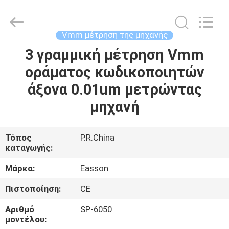
Zhuhai
Easson
Measurement
Technology
Ltd..
Vmm μέτρηση της μηχανής
All
Rights
Reserved.
3 γραμμική μέτρηση Vmm
ΣΠΊΤΙ
οράματος κωδικοποιητών
ΠΡΟΪΌΝΤΑ
άξονα 0.01um μετρώντας
μηχανή
ΣΧΕΤΙΚΆ
ΜΕ
Τόπος
P.R.China
καταγωγής:
ΕΜΆΣ
Μάρκα:
Easson
ΕΠΙΣΚΈΨΕΙΣ
Πιστοποίηση:
CE
ΣΤΟ
Αριθμό
SP-6050
ΕΡΓΟΣΤΆΣΙΟ
μοντέλου: