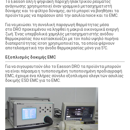
Το Easson όλη η ψηφιακή παροχή ηλεκτρικού ρεύματος
ανάγνωσης χρησιμοποιεί έναν γραμμικό μετασχηματιστή
δύναμης και το φίλτρο δύναμης, αυτό μπορεί να βοηθήσει τα
προϊόντα μας να περάσουν από την ασυλία noice και το EMC.
Για να μειώσει τη συνολική παραγωγή θερμότητας μέσα
στο DRO προκειμένου να ληφθεί η μακριά οικονομικά ενεργή
ζωή. Ένας υπερβολικά χαμηλός μετασχηματιστής ανόδου
θερμοκρασίας που κατασκευάζει με τον πολύ υψηλό πυρήνα
διαπερατότητας icron χρησιμοποιείται, τα οποία φέρνουν
αποτελεσματικά την άνοδο θερμοκρασίας μόνο για 5℃.
Εξοπλισμός δοκιμής EMC
Για να σιγουρευτούν όλο το Easson DRO τα προϊόντα μπορούν
να είναι πέρασμα η τυποποιημένη τυποποιημένη προδιαγραφή
EMC, έχουμε ένα πλήρες σύνολο εξοπλισμού ελεγκτών ασυλίας
δοκιμής ESD EMC για το EMC.