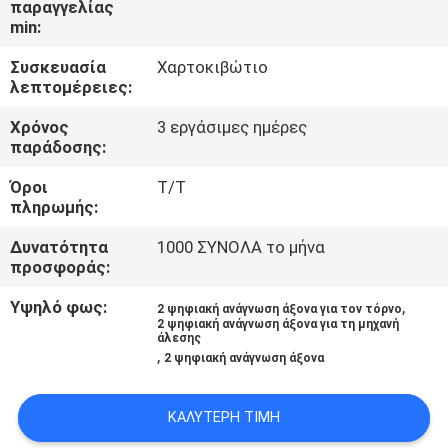
παραγγελίας
min:
ΈΛΕΓΧΟΣ
Συσκευασία
Χαρτοκιβώτιο
ΠΟΙΌΤΗΤΑΣ
λεπτομέρειες:
Χρόνος
3 εργάσιμες ημέρες
ΕΠΙΚΟΙΝΩΝΉΣΤΕ
παράδοσης:
ΜΑΖΊ
Όροι
T/T
πληρωμής:
ΜΑΣ
Δυνατότητα
1000 ΣΥΝΟΛΑ το μήνα
προσφοράς:
ΕΙΔΉΣΕΙΣ
Υψηλό φως:
,
2 ψηφιακή ανάγνωση άξονα για τον τόρνο
2 ψηφιακή ανάγνωση άξονα για τη μηχανή
ΥΠΟΘΈΣΕΙΣ
άλεσης
,
2 ψηφιακή ανάγνωση άξονα
SITEMAP
ΚΑΛΎΤΕΡΗ ΤΙΜΉ