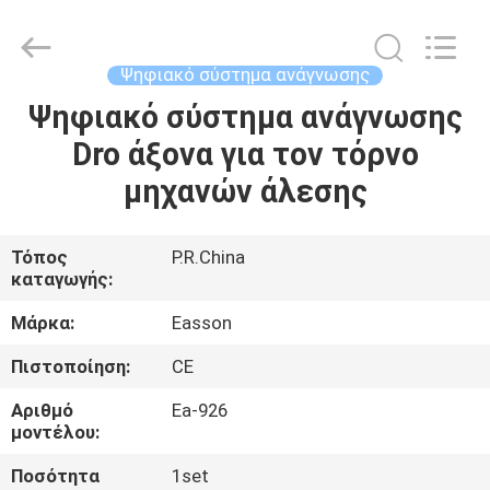
Zhuhai
Easson
Measurement
Technology
Ltd..
Ψηφιακό σύστημα ανάγνωσης
All
Rights
Reserved.
Ψηφιακό σύστημα ανάγνωσης
ΣΠΊΤΙ
Dro άξονα για τον τόρνο
ΠΡΟΪΌΝΤΑ
μηχανών άλεσης
ΣΧΕΤΙΚΆ
Τόπος
P.R.China
καταγωγής:
ΜΕ
ΕΜΆΣ
Μάρκα:
Easson
Πιστοποίηση:
CE
ΕΠΙΣΚΈΨΕΙΣ
Αριθμό
Ea-926
ΣΤΟ
μοντέλου:
ΕΡΓΟΣΤΆΣΙΟ
Ποσότητα
1set