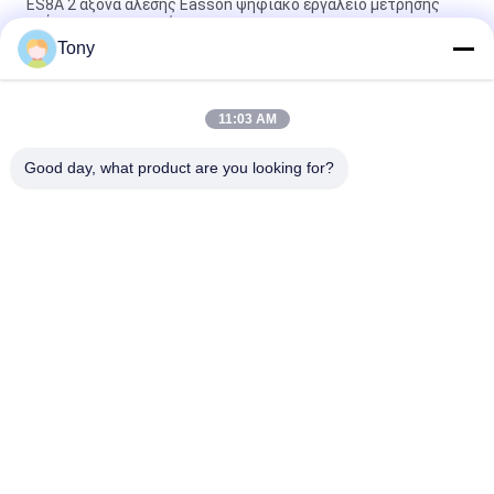
ES8A 2 άξονα άλεσης Easson ψηφιακό εργαλείο μέτρησης
ανάγνωσης γραμμικό
Tony
3 ψηφιακή ανάγνωση άξονα LCD Dro για τη μηχανή τόρνου
μύλων του Μπρίτζπορτ
11:03 AM
Ψηφιακό σύστημα ανάγνωσης δύο άξονα για το μύλο μηχανών
άλεσης μύλων
Good day, what product are you looking for?
Λαϊκή κατηγορία
Όλα
Γραμμικός 
Οπτικοί Γραμμικοί 
Κωδικοποιητής 
Κωδικοποιητές
Κλίμακας
Γραμμικός 
Γραμμικός 
Κωδικοποιητής 
Κωδικοποιητής 
Κλίμακας Γυαλιού
Μικροϋπολογιστών
Ψηφιακό Σύστημα 
Ψηφιακή Ανάγνωση 
Ανάγνωσης
Θέσης
Απόλυτοι Γραμμικοί 
3 Ψηφιακή 