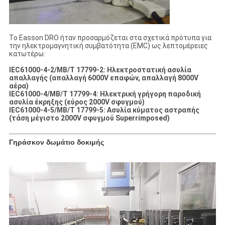
Το Easson DRO ήταν προσαρμόζεται στα σχετικά πρότυπα για
την ηλεκτρομαγνητική συμβατότητα (EMC) ως λεπτομέρειες
κατωτέρω:
IEC61000-4-2/ΜΒ/Τ 17799-2: Ηλεκτροστατική ασυλία
απαλλαγής (απαλλαγή 6000V επαφών, απαλλαγή 8000V
αέρα)
IEC61000-4/ΜΒ/Τ 17799-4: Ηλεκτρική γρήγορη παροδική
ασυλία έκρηξης (εύρος 2000V σφυγμού)
IEC61000-4-5/ΜΒ/Τ 17799-5: Ασυλία κύματος αστραπής
(τάση μέγιστο 2000V σφυγμού Superrimposed)
Γηράσκον δωμάτιο δοκιμής