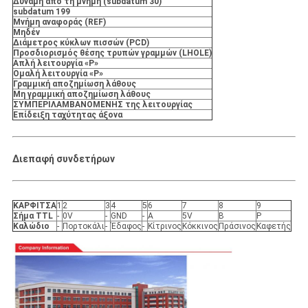
Δύναμη από τη μνήμη (subdatum 30)
subdatum 199
Μνήμη αναφοράς (REF)
Μηδέν
Διάμετρος κύκλων πισσών (PCD)
Προσδιορισμός θέσης τρυπών γραμμών (LHOLE)
Απλή λειτουργία «Ρ»
Ομαλή λειτουργία «Ρ»
Γραμμική αποζημίωση λάθους
Μη γραμμική αποζημίωση λάθους
ΣΥΜΠΕΡΙΛΑΜΒΑΝΟΜΕΝΗΣ της λειτουργίας
Επίδειξη ταχύτητας άξονα
Διεπαφή συνδετήρων
ΚΑΡΦΙΤΣΑ
1
2
3
4
5
6
7
8
9
Σήμα TTL
-
0V
-
GND
-
Α
5V
Β
Ρ
Καλώδιο
-
Πορτοκάλι
-
Έδαφος
-
Κίτρινος
Κόκκινος
Πράσινος
Καφετής