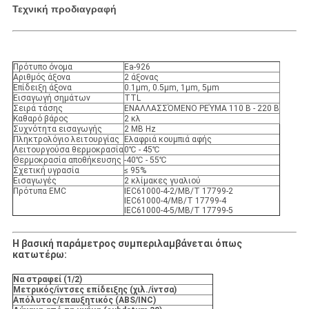
Τεχνική προδιαγραφή
Πρότυπο όνομα
Ea-926
Αριθμός άξονα
2 άξονας
Επίδειξη άξονα
0.1μm, 0.5μm, 1μm, 5μm
Εισαγωγή σημάτων
TTL
Σειρά τάσης
ΕΝΑΛΛΑΣΣΌΜΕΝΟ ΡΕΎΜΑ 110 Β - 220 Β
Καθαρό βάρος
2 κλ
Συχνότητα εισαγωγής
2 ΜΒ Hz
Πληκτρολόγιο λειτουργίας
Ελαφριά κουμπιά αφής
Λειτουργούσα θερμοκρασία
0℃ - 45℃
Θερμοκρασία αποθήκευσης
-40℃ - 55℃
Σχετική υγρασία
≤ 95%
Εισαγωγές
2 κλίμακες γυαλιού
Πρότυπα EMC
IEC61000-4-2/ΜΒ/Τ 17799-2
IEC61000-4/ΜΒ/Τ 17799-4
IEC61000-4-5/ΜΒ/Τ 17799-5
Η βασική παράμετρος συμπεριλαμβάνεται όπως
κατωτέρω:
Να στραφεί (1/2)
Μετρικός/ίντσες επίδειξης (χιλ./ίντσα)
Απόλυτος/επαυξητικός (ABS/INC)