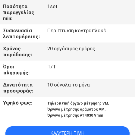
Ποσότητα
1set
παραγγελίας
ΈΛΕΓΧΟΣ
min:
ΠΟΙΌΤΗΤΑΣ
Συσκευασία
Περίπτωση κοντραπλακέ
λεπτομέρειες:
ΕΠΙΚΟΙΝΩΝΉΣΤΕ
Χρόνος
20 εργάσιμες ημέρες
ΜΑΖΊ
παράδοσης:
ΜΑΣ
Όροι
T/T
πληρωμής:
ΕΙΔΉΣΕΙΣ
Δυνατότητα
10 σύνολα το μήνα
προσφοράς:
ΥΠΟΘΈΣΕΙΣ
Υψηλό φως:
,
Τηλεοπτική όργανο μέτρησης VM
,
Όργανο μέτρησης οράματος VM
Όργανο μέτρησης AT4030 Vmm
SITEMAP
ΚΑΛΎΤΕΡΗ ΤΙΜΉ