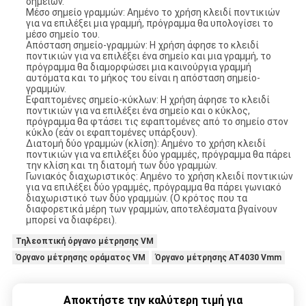
σημείων.
Μέσο σημείο γραμμών: Αημένο το χρήση κλειδί ποντικιών
για να επιλέξει μια γραμμή, πρόγραμμα θα υπολογίσει το
μέσο σημείο του.
Απόσταση σημείο-γραμμών: Η χρήση άφησε το κλειδί
ποντικιών για να επιλέξει ένα σημείο και μια γραμμή, το
πρόγραμμα θα διαμορφώσει μια καινούργια γραμμή
αυτόματα και το μήκος του είναι η απόσταση σημείο-
γραμμών.
Εφαπτομένες σημείο-κύκλων: Η χρήση άφησε το κλειδί
ποντικιών για να επιλέξει ένα σημείο και ο κύκλος,
πρόγραμμα θα φτάσει τις εφαπτομένες από το σημείο στον
κύκλο (εάν οι εφαπτομένες υπάρξουν).
Διατομή δύο γραμμών (κλίση): Αημένο το χρήση κλειδί
ποντικιών για να επιλέξει δύο γραμμές, πρόγραμμα θα πάρει
την κλίση και τη διατομή των δύο γραμμών.
Γωνιακός διαχωριστικός: Αημένο το χρήση κλειδί ποντικιών
για να επιλέξει δύο γραμμές, πρόγραμμα θα πάρει γωνιακό
διαχωριστικό των δύο γραμμών. (Ο κρότος που τα
διαφορετικά μέρη των γραμμών, αποτελέσματα βγαίνουν
μπορεί να διαφέρει).
Τηλεοπτική όργανο μέτρησης VM
Όργανο μέτρησης οράματος VM
Όργανο μέτρησης AT4030 Vmm
Αποκτήστε την καλύτερη τιμή για