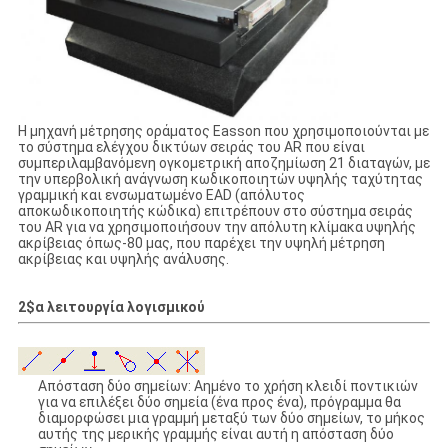
Η μηχανή μέτρησης οράματος Easson που χρησιμοποιούνται με
το σύστημα ελέγχου δικτύων σειράς του AR που είναι
συμπεριλαμβανόμενη ογκομετρική αποζημίωση 21 διαταγών, με
την υπερβολική ανάγνωση κωδικοποιητών υψηλής ταχύτητας
γραμμική και ενσωματωμένο EAD (απόλυτος
αποκωδικοποιητής κώδικα) επιτρέπουν στο σύστημα σειράς
του AR για να χρησιμοποιήσουν την απόλυτη κλίμακα υψηλής
ακρίβειας όπως-80 μας, που παρέχει την υψηλή μέτρηση
ακρίβειας και υψηλής ανάλυσης.
2$α λειτουργία λογισμικού
Απόσταση δύο σημείων: Αημένο το χρήση κλειδί ποντικιών
για να επιλέξει δύο σημεία (ένα προς ένα), πρόγραμμα θα
διαμορφώσει μια γραμμή μεταξύ των δύο σημείων, το μήκος
αυτής της μερικής γραμμής είναι αυτή η απόσταση δύο