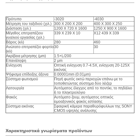
Πρότυπο
-3020
-4030
Μέτρηση του ταξιδιού (χιλ.)
300 X 200 X 200
400 X 300 X 250
Διάσταση (χιλ.)
1200 X 720 X 1600
1250 X 900 X 1600
Μέγεθος επιτραπέζιου
339 X 239 X 10
X12 439 X 339
γυαλιού εργασίας (χιλ.)
Βάρος (κλ)
280
460
Ανώτατο επιτραπέζιο φορτίο
30
30
(κλ)
Ακρίβεια μέτρησης (μm)
1.5+L/200
Επανάληψη
2 μm
Ενίσχυση
Οπτική ενίσχυση 0.7-4.5X, ενίσχυση 20-125X
εικόνας
Ψήφισμα επίδειξης άξονα
0.00001mm (0.01μm)
Σύστημα φωτισμού
Πηγή φωτός οκτώ περιοχών επάνω με το
τοποθετώντας σύστημα δύο λέιζερ
Λειτουργία
Αυτόματος έλεγχος από το ποντίκι, το πηδάλιο
ή το πληκτρολόγιο
Φακός
Αυτόματο ζουμ, αυτόματος οπτικός
ομοαξονικός φακός εστίασης
Σύστημα εικόνας
Σφαιρική κάμερα παραθυρόφυλλων της SONY
CMOS υψηλής ανάλυσης
Χαρακτηριστικά γνωρίσματα προϊόντων