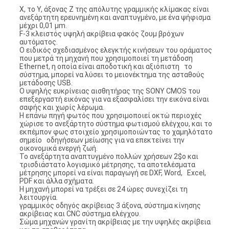
Χ, το Υ, άξονας Ζ της απόλυτης γραμμικής κλίμακας είναι
ανεξάρτητη ερευνημένη και αναπτυγμένο, με ένα ψήφισμα
μέχρι 0,01 μm.
F-3 κλειστός υψηλή ακρίβεια φακός ζουμ βρόχων
αυτόματος.
Ο ειδικός σχεδιασμένος ελεγκτής κινήσεων του οράματος
που μετρά τη μηχανή που χρησιμοποιεί τη μετάδοση
Ethernet, η οποία είναι αποδοτική και αξιόπιστη το
σύστημα, μπορεί να λύσει το μειονέκτημα της ασταθούς
μετάδοσης USB.
Ο υψηλής ευκρίνειας αισθητήρας της SONY CMOS του
επεξεργαστή εικόνας για να εξασφαλίσει την εικόνα είναι
σαφής και χωρίς λέρωμα.
Η επάνω πηγή φωτός που χρησιμοποιεί οκτώ περιοχές
χώρισε το ανεξάρτητο σύστημα φωτισμού ελέγχου, και το
εκπέμπον φως στοιχείο χρησιμοποιώντας το χαμηλότατο
σημείο οδηγήσεων μείωσης για να επεκτείνει την
οικονομικά ενεργή ζωή.
Το ανεξάρτητα αναπτυγμένο πολλών χρήσεων 2$ο και
τρισδιάστατο λογισμικό μέτρησης, τα αποτελέσματα
μέτρησης μπορεί να είναι παραγωγή σε DXF, Word, Excel,
PDF και άλλα σχήματα.
Η μηχανή μπορεί να τρέξει σε 24 ώρες συνεχίζει τη
λειτουργία.
γραμμικός οδηγός ακρίβειας 3 άξονα, σύστημα κίνησης
ακρίβειας και CNC σύστημα ελέγχου.
Σώμα μηχανών γρανίτη ακρίβειας με την υψηλές ακρίβεια