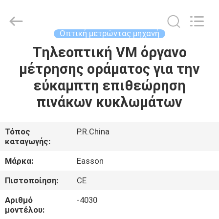
Zhuhai
Easson
Measurement
Technology
Ltd..
Οπτική μετρώντας μηχανή
All
Rights
Reserved.
Τηλεοπτική VM όργανο
ΣΠΊΤΙ
μέτρησης οράματος για την
ΠΡΟΪΌΝΤΑ
εύκαμπτη επιθεώρηση
πινάκων κυκλωμάτων
ΣΧΕΤΙΚΆ
ΜΕ
Τόπος
P.R.China
καταγωγής:
ΕΜΆΣ
Μάρκα:
Easson
ΕΠΙΣΚΈΨΕΙΣ
Πιστοποίηση:
CE
ΣΤΟ
Αριθμό
-4030
ΕΡΓΟΣΤΆΣΙΟ
μοντέλου: