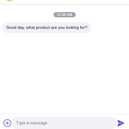
Υπεργέθης οπτική μετρώντας μηχανή συστημάτων μέτρησης
οράματος ταξιδιού
11:38 AM
0.01um οπτική μετρώντας μηχανή ψηφίσματος με τον
ομοαξονικό φακό
Good day, what product are you looking for?
Λαϊκή κατηγορία
Όλα
Γραμμικός 
Οπτικοί Γραμμικοί 
Κωδικοποιητής 
Κωδικοποιητές
Κλίμακας
Γραμμικός 
Γραμμικός 
Κωδικοποιητής 
Κωδικοποιητής 
Κλίμακας Γυαλιού
Μικροϋπολογιστών
Ψηφιακό Σύστημα 
Ψηφιακή Ανάγνωση 
Ανάγνωσης
Θέσης
Απόλυτοι Γραμμικοί 
3 Ψηφιακή 
Κωδικοποιητές
Ανάγνωση Άξονα
Αίτηση κράτησης