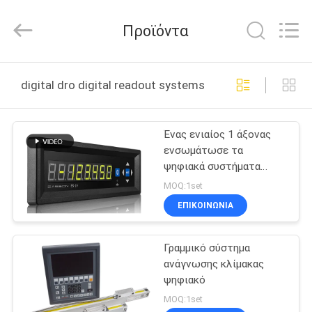
Zhuhai
Easson
Measurement
Προϊόντα
Technology
Ltd..
All
Rights
Reserved.
ΣΠΊΤΙ
digital dro digital readout systems διαδικτυακή κατα
ΠΡΟΪΌΝΤΑ
Ένας ενιαίος 1 άξονας
ενσωμάτωσε τα
ΣΧΕΤΙΚΆ
ψηφιακά συστήματα
ΜΕ
αναγνώσεων για τη
MOQ:1set
μετρολογία
ΕΜΆΣ
ΕΠΙΚΟΙΝΩΝΙΑ
Γραμμικό σύστημα
ΕΠΙΣΚΈΨΕΙΣ
ανάγνωσης κλίμακας
ΣΤΟ
ψηφιακό
ΕΡΓΟΣΤΆΣΙΟ
MOQ:1set