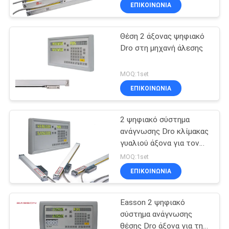
ΕΠΙΚΟΙΝΩΝΙΑ
ΈΛΕΓΧΟΣ
Θέση 2 άξονας ψηφιακό
ΠΟΙΌΤΗΤΑΣ
Dro στη μηχανή άλεσης
ΕΠΙΚΟΙΝΩΝΉΣΤΕ
MOQ:1set
ΜΑΖΊ
ΕΠΙΚΟΙΝΩΝΙΑ
ΜΑΣ
2 ψηφιακό σύστημα
ανάγνωσης Dro κλίμακας
ΕΙΔΉΣΕΙΣ
γυαλιού άξονα για τον
τόρνο μύλων του
MOQ:1set
Μπρίτζπορτ
ΥΠΟΘΈΣΕΙΣ
ΕΠΙΚΟΙΝΩΝΙΑ
Easson 2 ψηφιακό
SITEMAP
σύστημα ανάγνωσης
θέσης Dro άξονα για τη