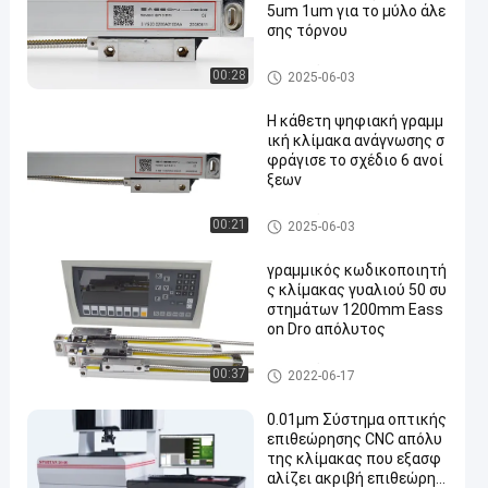
5um 1um για το μύλο άλε
σης τόρνου
Γραμμικός κωδικοποιητής κλ
00:28
2025-06-03
ίμακας γυαλιού
Η κάθετη ψηφιακή γραμμ
ική κλίμακα ανάγνωσης σ
φράγισε το σχέδιο 6 ανοί
ξεων
Γραμμικός κωδικοποιητής κλ
00:21
2025-06-03
ίμακας γυαλιού
γραμμικός κωδικοποιητή
ς κλίμακας γυαλιού 50 συ
στημάτων 1200mm Eass
on Dro απόλυτος
Γραμμικός κωδικοποιητής κλ
00:37
2022-06-17
ίμακας γυαλιού
0.01μm Σύστημα οπτικής
επιθεώρησης CNC απόλυ
της κλίμακας που εξασφ
αλίζει ακριβή επιθεώρησ