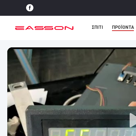
ΣΠΊΤΙ
ΠΡΟΪΌΝΤΑ
ΕΙΔΉΣΕΙΣ
ΥΠΟΘΈΣ