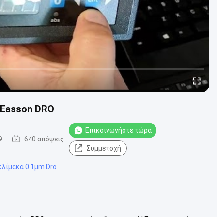
 Easson DRO
Επικοινωνήστε τώρα
9
640 απόψεις
Συμμετοχή
κλίμακα 0.1µm Dro