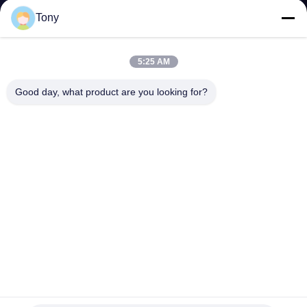
Tony
ΈΛΕΓΧΟΣ
ΠΟΙΌΤΗΤΑΣ
5:25 AM
Good day, what product are you looking for?
ΕΠΙΚΟΙΝΩΝΉΣΤΕ
ΜΑΖΊ
ΜΑΣ
ΕΙΔΉΣΕΙΣ
ΥΠΟΘΈΣΕΙΣ
SP3020 Vmm τηλεοπτικές μετρώντας μηχανές από 0.01um 3
SITEMAP
απόλυτη γραμμική κλίμακα άξονα
Βίντεο που μετρά τις μηχανές
2026-06-30