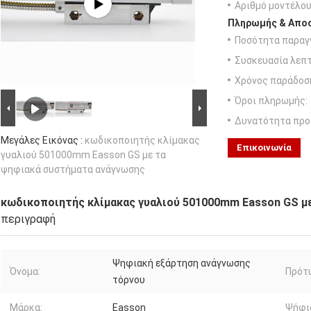
Αριθμό μοντέλου
Πληρωμής & Αποσ
Ποσότητα παραγγ
Συσκευασία λεπτ
Χρόνος παράδοσ
Όροι πληρωμής:
Δυνατότητα προ
Μεγάλες Εικόνας :
κωδικοποιητής κλίμακας
Επικοινωνία
γυαλιού 501000mm Easson GS με τα
ψηφιακά συστήματα ανάγνωσης
κωδικοποιητής κλίμακας γυαλιού 501000mm Easson GS μ
περιγραφή
Ψηφιακή εξάρτηση ανάγνωσης
Όνομα:
Πρότ
τόρνου
Μάρκα:
Easson
Ψήφι