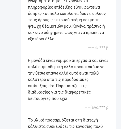
γνωρίσματα. Είμαι 71 χρονών. Οι
πληροφορίες επίδειξης είναι φωτεινά
άσπρες και πολύ εύκολο να δουν σε όλους
τους όρους φωτισμού ακόμη και με τη
φτωχή θέα ματιών μου. Κανένα πράσινο ή
κόκκινο οδηγημένο φως για να πρέπει να
εξετάσει άλλα.
—— Φ *** β
Η μονάδα είναι νόμιμο και εργασία και είναι
πολύ συμπαθητική αλλά πρέπει ακόμα να
την θέσω επάνω αλλά αυτό είναι πολύ
καλύτερο από τις παραδοσιακές
επιδείξεις dro. Παρουσιάζει τις
διαδικασίες για τις διαφορετικές
λειτουργίες που έχει.
—— Ένα *** ρ
Το υλικό προσαρμόζεται στη διαταγή
κάλλιστα συσκευάζει τις εργασίες πολύ