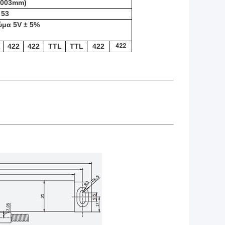
.003mm)
 53
ύμα 5V ± 5%
L
422
422
TTL
TTL
422
422