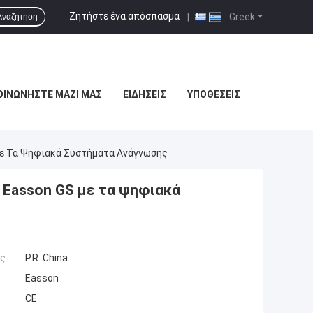
Ζητήστε ένα απόσπασμα
|
Greek
Αναζήτηση
ΟΙΝΩΝΉΣΤΕ ΜΑΖΊ ΜΑΣ
ΕΙΔΉΣΕΙΣ
ΥΠΟΘΈΣΕΙΣ
ε Τα Ψηφιακά Συστήματα Ανάγνωσης
 Easson GS με τα ψηφιακά
ς:
P.R. China
Easson
CE