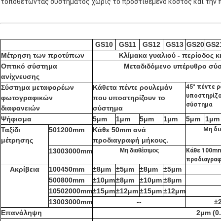
τοποθετώντας συστήματος χωρίς το προστιθέμενο κόστος και την 
GS10
GS11
GS12
GS13
GS20
GS2
Μέτρηση των προτύπων
Κλίμακα γυαλιού - περίοδος 
Οπτικό σύστημα
Μεταδιδόμενο υπέρυθρο σύ
ανίχνευσης
Σύστημα μεταφορέων
Κάθετα πέντε ρουλεμάν
45° πέντε 
υποστηρίζο
φωτογραφικών
που υποστηρίζουν το
σύστημα
διαφανειών
σύστημα
Ψήφισμα
5μm
1μm
5μm
1μm
5μm
1μm
Ταξίδι
501200mm
Κάθε 50mm ανά
Μη δι
μέτρησης
προδιαγραφή μήκους.
13003000mm
Μη διαθέσιμος
Κάθε 100mm
προδιαγραφ
Ακρίβεια
100450mm
±8μm
±5μm
±8μm
±5μm
500800mm
±10μm
±8μm
±10μm
±8μm
10502000mm
±15μm
±12μm
±15μm
±12μm
13003000mm
--
±
Επανάληψη
2μm (0