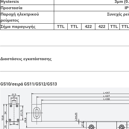
Hystersis
3μm (0
Προστασία
IP
Παροχή ηλεκτρικού
Συνεχές ρε
ρεύματος
Σήμα παραγωγής
TTL
TTL
422
422
TTL
TT
Διαστάσεις εγκατάστασης
GS10/σειρά GS11/GS12/GS13