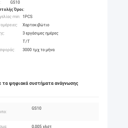
:
GS10
τολής Όροι:
ελίας min:
1PCS
ομέρειες:
Χαρτοκιβώτιο
ης:
3 εργάσιμες ημέρες
T/T
σφοράς:
3000 τμχ το μήνα
ε τα ψηφιακά συστήματα ανάγνωσης
GS10
υπο:
σμα:
0,005 χλστ