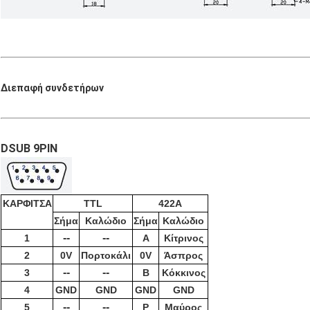
Διεπαφή συνδετήρων
DSUB 9PIN
ΚΑΡΦΙΤΣΑ
TTL
422A
Σήμα
Καλώδιο
Σήμα
Καλώδιο
--
--
1
Α
Κίτρινος
2
0V
Πορτοκάλι
0V
Άσπρος
--
--
3
Β
Κόκκινος
4
GND
GND
GND
GND
--
--
5
Ρ
Μαύρος