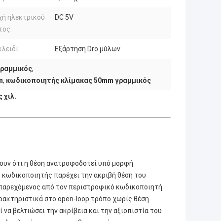
χή ηλεκτρικού
DC 5V
τος:
κλειδί:
Εξάρτηση Dro μύλων
γραμμικός
,
m
,
κωδικοποιητής κλίμακας 50mm γραμμικός
 χιλ.
χουν ότι η θέση ανατροφοδοτεί υπό μορφή
ς κωδικοποιητής παρέχει την ακριβή θέση του
 παρεχόμενος από τον περιστροφικό κωδικοποιητή
αρακτηριστικά στο open-loop τρόπο χωρίς θέση
α βελτιώσει την ακρίβεια και την αξιοπιστία του