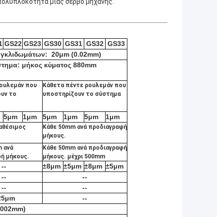
πολυπλοκότητα μιας σερβο μηχανής.
1
GS22
GS23
GS30
GS31
GS32
GS33
κιγκλιδωμάτων: 20μm (0.02mm)
στημα: μήκος κύματος 880mm
ρουλεμάν που
Κάθετα πέντε ρουλεμάν που
υν το
υποστηρίζουν το σύστημα
5μm
1μm
5μm
1μm
5μm
1μm
αθέσιμος
Κάθε 50mm ανά προδιαγραφή
μήκους.
 ανά
Κάθε 50mm ανά προδιαγραφή
ή μήκους.
μήκους. μέχρι 500mm
--
±8μm
±5μm
±8μm
±5μm
--
--
--
--
25μm
--
.002mm)