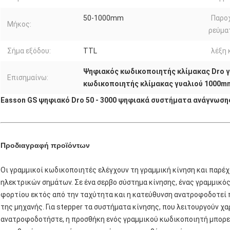
50-1000mm
Παρο
Μήκος:
ρεύμα
Σήμα εξόδου:
TTL
λέξη 
Ψηφιακός κωδικοποιητής κλίμακας Dro 
Επισημαίνω:
κωδικοποιητής κλίμακας γυαλιού 1000m
Easson GS ψηφιακό Dro 50 - 3000 ψηφιακά συστήματα ανάγνωσης
Προδιαγραφή προϊόντων
Οι γραμμικοί κωδικοποιητές ελέγχουν τη γραμμική κίνηση και παρέ
ηλεκτρικών σημάτων. Σε ένα σερβο σύστημα κίνησης, ένας γραμμικό
φορτίου εκτός από την ταχύτητα και η κατεύθυνση ανατροφοδοτεί
της μηχανής. Για stepper τα συστήματα κίνησης, που λειτουργούν χ
ανατροφοδοτήστε, η προσθήκη ενός γραμμικού κωδικοποιητή μπορεί ν