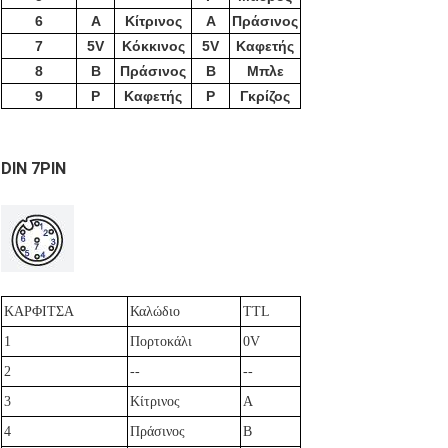
6
Α
Κίτρινος
Α
Πράσινος
7
5V
Κόκκινος
5V
Καφετής
8
Β
Πράσινος
Β
Μπλε
9
Ρ
Καφετής
Ρ
Γκρίζος
DIN 7PIN
ΚΑΡΦΙΤΣΑ
Καλώδιο
TTL
1
Πορτοκάλι
0V
2
--
--
3
Κίτρινος
Α
4
Πράσινος
Β